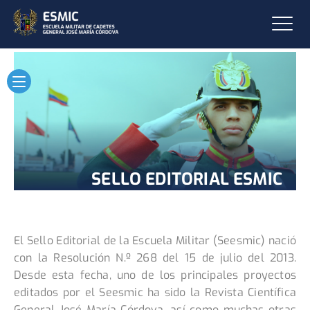
SELLO EDITORIAL ESMIC
El Sello Editorial de la Escuela Militar (Seesmic) nació
con la Resolución N.º 268 del 15 de julio del 2013.
Desde esta fecha, uno de los principales proyectos
editados por el Seesmic ha sido la Revista Científica
General José María Córdova, así como muchas otras