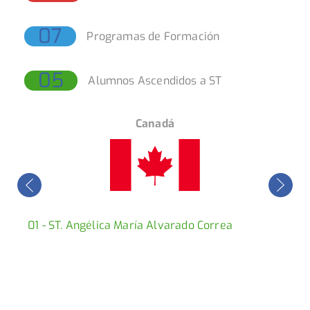
07
Programas de Formación
05
Alumnos Ascendidos a ST
EE.UU
01 - CD. Jorge Andrés Mora de Hoyo
422 - ALF.
09 - Oficiales Vuelos WHINSEC