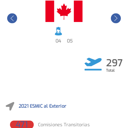
14
05
297
2021 ESMIC al Exterior
471
Comisiones Transitorias